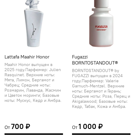
Lattafa Maahir Honor
Fugazzi
BORNTOSTANDOUT®
Maahir Honor выпущен в
2025 году.Парфюмер: Julien
BORNTOSTANDOUT® by
Rasquinet. Верхние ноты:
FUGAZZI выпущен в 2024
Мята, Лимон, Бергамот и
году.Парфюмер: Valerie
Чабрец; Средние ноты:
Garnuch-Mentzel. Верхние
Розмарин, Лаванда, Жасмин
ноты: Бергамот и Герань;
и Цветок моринги; Базовые
Средние ноты: Роза, Перец и
ноты: Мускус, Кедр и Амбра.
Akigalawood; Базовые ноты:
Кедр, Табак, Кожа и Амбра.
700 ₽
1 000 ₽
От
От