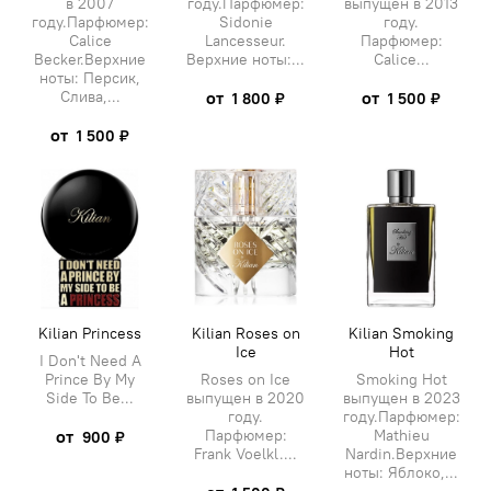
в 2007
году.Парфюмер:
выпущен в 2013
году.Парфюмер:
Sidonie
году.
Calice
Lancesseur.
Парфюмер:
Becker.Верхние
Верхние ноты:...
Calice...
ноты: Персик,
Слива,...
от
от
1 800 ₽
1 500 ₽
от
1 500 ₽
Kilian Princess
Kilian Roses on
Kilian Smoking
Ice
Hot
I Don't Need A
Prince By My
Roses on Ice
Smoking Hot
Side To Be...
выпущен в 2020
выпущен в 2023
году.
году.Парфюмер:
от
Парфюмер:
Mathieu
900 ₽
Frank Voelkl....
Nardin.Верхние
ноты: Яблоко,...