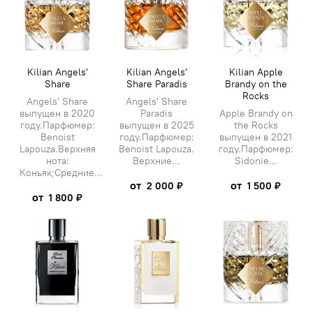
Kilian Angels'
Kilian Angels'
Kilian Apple
Share
Share Paradis
Brandy on the
Rocks
Angels' Share
Angels' Share
выпущен в 2020
Paradis
Apple Brandy on
году.Парфюмер:
выпущен в 2025
the Rocks
Benoist
году.Парфюмер:
выпущен в 2021
Lapouza.Верхняя
Benoist Lapouza.
году.Парфюмер:
нота:
Верхние...
Sidonie...
Коньяк;Средние...
от
от
2 000 ₽
1 500 ₽
от
1 800 ₽