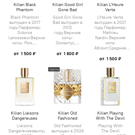
Kilian Black
Kilian Good Girl
Kilian L'Heure
Phantom
Gone Bad
Verte
Black Phantom
Good Girl Gone
L'Heure Verte
выпущен в 2017
Bad выпущен в
выпущен в 2021
году.Парфюмер:
2012
году.Парфюмер:
Sidonie
году.Верхние
Mathieu
Lancesseur.Верхние
ноты:
Nardin.Верхняя
ноты: Ром,...
Османтус,...
нота:
Абсент;Средние...
от
от
1 500 ₽
1 800 ₽
от
1 500 ₽
Новинка
Kilian Liaisons
Kilian Old
Kilian Playing
Dangereuses
Fashioned
With The Devil
Liaisons
Old Fashioned
Playing With
Dangereusesвыпущен
выпущен в 2024
The Devil