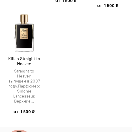
от
1 500 ₽
от
1 500 ₽
Kilian Straight to
Heaven
Straight to
Heaven
выпущен в 2007
году.Парфюмер:
Sidonie
Lancesseur.
Верхние...
от
1 500 ₽