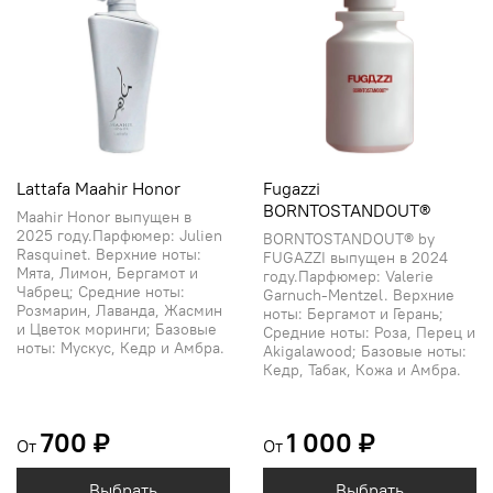
Lattafa Maahir Honor
Fugazzi
BORNTOSTANDOUT®
Maahir Honor выпущен в
2025 году.Парфюмер: Julien
BORNTOSTANDOUT® by
Rasquinet. Верхние ноты:
FUGAZZI выпущен в 2024
Мята, Лимон, Бергамот и
году.Парфюмер: Valerie
Чабрец; Средние ноты:
Garnuch-Mentzel. Верхние
Розмарин, Лаванда, Жасмин
ноты: Бергамот и Герань;
и Цветок моринги; Базовые
Средние ноты: Роза, Перец и
ноты: Мускус, Кедр и Амбра.
Akigalawood; Базовые ноты:
Кедр, Табак, Кожа и Амбра.
700 ₽
1 000 ₽
От
От
Выбрать
Выбрать