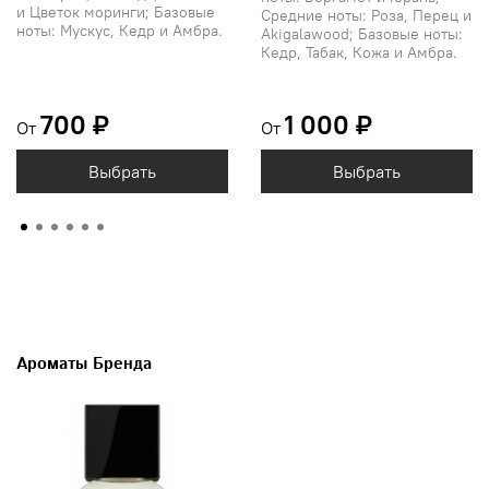
и Цветок моринги; Базовые
Средние ноты: Роза, Перец и
ноты: Мускус, Кедр и Амбра.
Akigalawood; Базовые ноты:
Кедр, Табак, Кожа и Амбра.
700 ₽
1 000 ₽
От
От
Выбрать
Выбрать
Ароматы Бренда