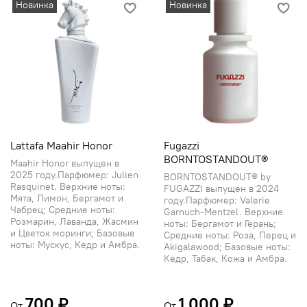
Новинка
Новинка
Lattafa Maahir Honor
Fugazzi
BORNTOSTANDOUT®
Maahir Honor выпущен в
2025 году.Парфюмер: Julien
BORNTOSTANDOUT® by
Rasquinet. Верхние ноты:
FUGAZZI выпущен в 2024
Мята, Лимон, Бергамот и
году.Парфюмер: Valerie
Чабрец; Средние ноты:
Garnuch-Mentzel. Верхние
Розмарин, Лаванда, Жасмин
ноты: Бергамот и Герань;
и Цветок моринги; Базовые
Средние ноты: Роза, Перец и
ноты: Мускус, Кедр и Амбра.
Akigalawood; Базовые ноты:
Кедр, Табак, Кожа и Амбра.
700 ₽
1 000 ₽
От
От