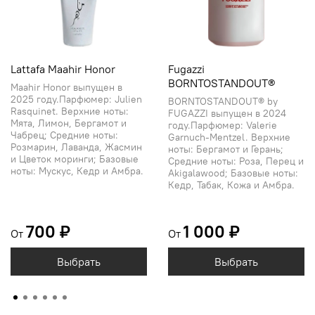
Lattafa Maahir Honor
Fugazzi
BORNTOSTANDOUT®
Maahir Honor выпущен в
2025 году.Парфюмер: Julien
BORNTOSTANDOUT® by
Rasquinet. Верхние ноты:
FUGAZZI выпущен в 2024
Мята, Лимон, Бергамот и
году.Парфюмер: Valerie
Чабрец; Средние ноты:
Garnuch-Mentzel. Верхние
Розмарин, Лаванда, Жасмин
ноты: Бергамот и Герань;
и Цветок моринги; Базовые
Средние ноты: Роза, Перец и
ноты: Мускус, Кедр и Амбра.
Akigalawood; Базовые ноты:
Кедр, Табак, Кожа и Амбра.
700 ₽
1 000 ₽
От
От
Выбрать
Выбрать