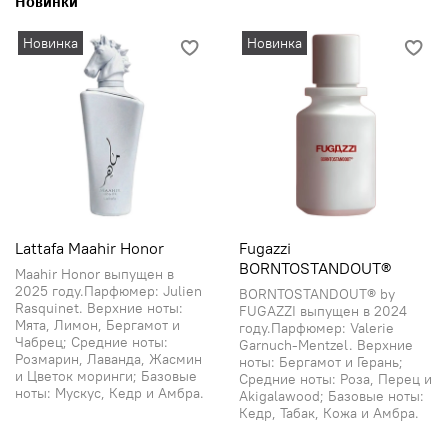
Новинки
Новинка
Новинка
Lattafa Maahir Honor
Fugazzi
BORNTOSTANDOUT®
Maahir Honor выпущен в
2025 году.Парфюмер: Julien
BORNTOSTANDOUT® by
Rasquinet. Верхние ноты:
FUGAZZI выпущен в 2024
Мята, Лимон, Бергамот и
году.Парфюмер: Valerie
Чабрец; Средние ноты:
Garnuch-Mentzel. Верхние
Розмарин, Лаванда, Жасмин
ноты: Бергамот и Герань;
и Цветок моринги; Базовые
Средние ноты: Роза, Перец и
ноты: Мускус, Кедр и Амбра.
Akigalawood; Базовые ноты:
Кедр, Табак, Кожа и Амбра.