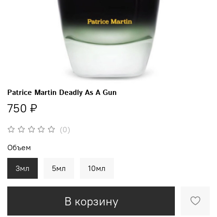
Patrice Martin Deadly As A Gun
750 ₽
(0)
Объем
3мл
5мл
10мл
В корзину