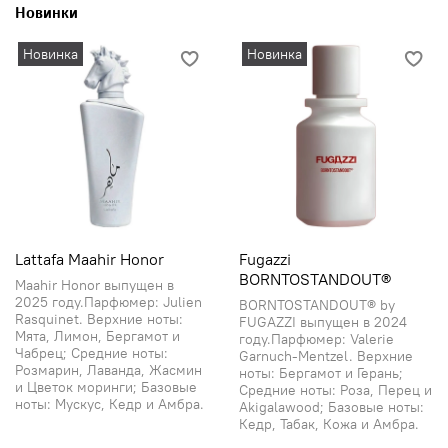
Новинки
Новинка
Новинка
Lattafa Maahir Honor
Fugazzi
BORNTOSTANDOUT®
Maahir Honor выпущен в
2025 году.Парфюмер: Julien
BORNTOSTANDOUT® by
Rasquinet. Верхние ноты:
FUGAZZI выпущен в 2024
Мята, Лимон, Бергамот и
году.Парфюмер: Valerie
Чабрец; Средние ноты:
Garnuch-Mentzel. Верхние
Розмарин, Лаванда, Жасмин
ноты: Бергамот и Герань;
и Цветок моринги; Базовые
Средние ноты: Роза, Перец и
ноты: Мускус, Кедр и Амбра.
Akigalawood; Базовые ноты:
Кедр, Табак, Кожа и Амбра.